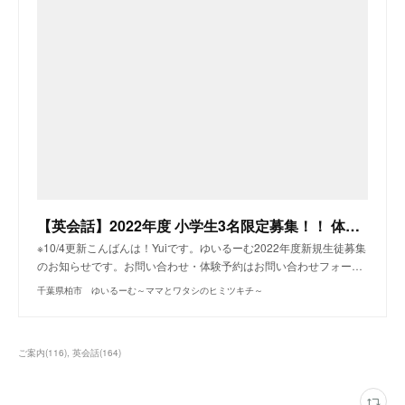
【英会話】2022年度 小学生3名限定募集！！ 体験レッスン受付日
※10/4更新こんばんは！Yuiです。ゆいるーむ2022年度新規生徒募集
のお知らせです。お問い合わせ・体験予約はお問い合わせフォー…
千葉県柏市 ゆいるーむ～ママとワタシのヒミツキチ～
ご案内
(
116
)
英会話
(
164
)