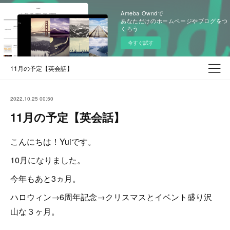
Ameba Owndで
あなただけのホームページやブログをつ
くろう
今すぐ試す
11月の予定【英会話】
2022.10.25 00:50
11月の予定【英会話】
こんにちは！Yuiです。
10月になりました。
今年もあと3ヵ月。
ハロウィン→6周年記念→クリスマスとイベント盛り沢
山な３ヶ月。