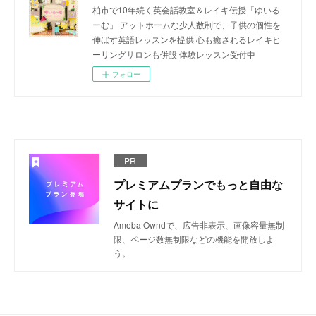
柏市で10年続く英会話教室＆レイキ伝授「ゆいる
ーむ」 アットホームな少人数制で、子供の個性を
伸ばす英語レッスンを提供 心も癒されるレイキヒ
ーリングサロンも併設 体験レッスン受付中
フォロー
PR
プレミアムプランでもっと自由な
サイトに
Ameba Owndで、広告非表示、画像容量無制
限、ページ数無制限などの機能を開放しよ
う。