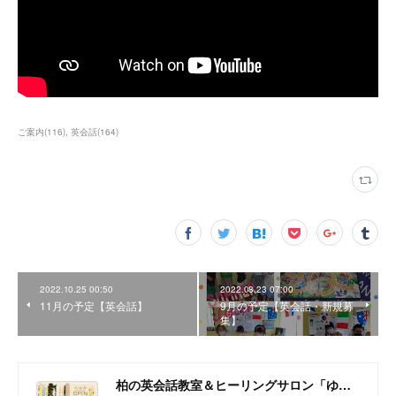
ご案内
(
116
)
英会話
(
164
)
2022.10.25 00:50
2022.08.23 07:00
11月の予定【英会話】
9月の予定【英会話・新規募
集】
柏の英会話教室＆ヒーリングサロン「ゆいるーむ」