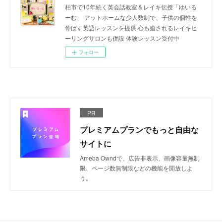
柏市で10年続く英会話教室＆レイキ伝授「ゆいる
ーむ」 アットホームな少人数制で、子供の個性を
伸ばす英語レッスンを提供 心も癒されるレイキヒ
ーリングサロンも併設 体験レッスン受付中
フォロー
PR
プレミアムプランでもっと自由な
サイトに
Ameba Owndで、広告非表示、画像容量無制
限、ページ数無制限などの機能を開放しよ
う。