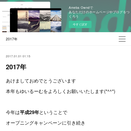
Ameba Owndで
あなただけのホームページやブログをつ
くろう
今すぐ試す
2017年
2017.01.01 01:15
2017年
あけましておめでとうございます
本年もゆいるーむをよろしくお願いいたします(*^^*)
今年は
平成29年
ということで
オープニングキャンペーンに引き続き