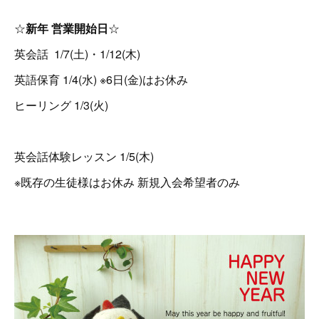
☆
新年 営業開始日
☆
英会話 1/7(土)・1/12(木)
英語保育 1/4(水) ※6日(金)はお休み
ヒーリング 1/3(火)
英会話体験レッスン 1/5(木)
※既存の生徒様はお休み 新規入会希望者のみ