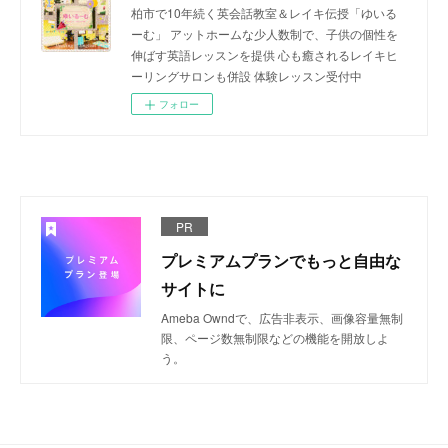
柏市で10年続く英会話教室＆レイキ伝授「ゆいる
ーむ」 アットホームな少人数制で、子供の個性を
伸ばす英語レッスンを提供 心も癒されるレイキヒ
ーリングサロンも併設 体験レッスン受付中
フォロー
PR
プレミアムプランでもっと自由な
サイトに
Ameba Owndで、広告非表示、画像容量無制
限、ページ数無制限などの機能を開放しよ
う。