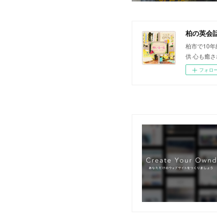
柏の英会
柏市で10
供 心も癒
フォロ