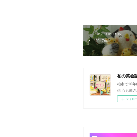
2017.01.01 01:15
2017年
柏の英会
柏市で10
供 心も癒
フォロ