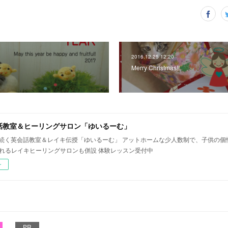
2016.12.25 12:20
Merry Christmas!!
話教室＆ヒーリングサロン「ゆいるーむ」
年続く英会話教室＆レイキ伝授「ゆいるーむ」 アットホームな少人数制で、子供の
されるレイキヒーリングサロンも併設 体験レッスン受付中
ー
PR