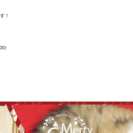
す！
00)