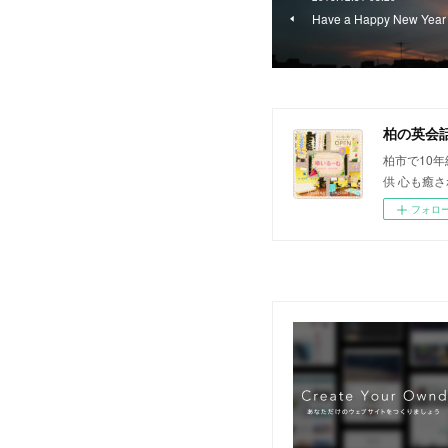
Have a Happy New Year
柏の英会
柏市で10
供 心も癒
フォロ