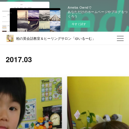
Ameba Owndで
あなただけのホームページやブログをつ
くろう
今すぐ試す
柏の英会話教室＆ヒーリングサロン「ゆいるーむ」
2017
.
03