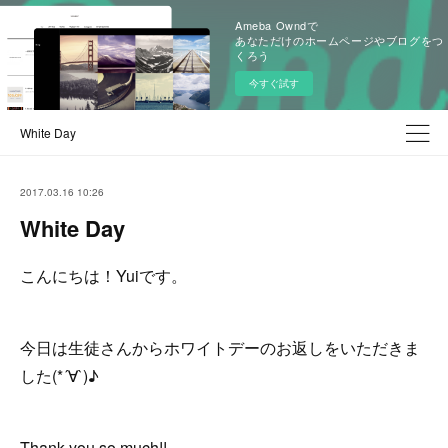
Ameba Owndで
あなただけのホームページやブログをつ
くろう
今すぐ試す
White Day
2017.03.16 10:26
White Day
こんにちは！Yuiです。
今日は生徒さんからホワイトデーのお返しをいただきま
した(*´∀`)♪
Thank you so much!!