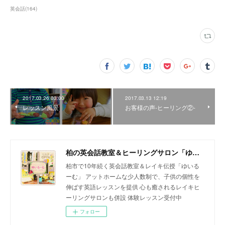
英会話
(
164
)
2017.03.26 03:00
2017.03.13 12:19
レッスン風景
お客様の声-ヒーリング②-
柏の英会話教室＆ヒーリングサロン「ゆいるーむ」
柏市で10年続く英会話教室＆レイキ伝授「ゆいる
ーむ」 アットホームな少人数制で、子供の個性を
伸ばす英語レッスンを提供 心も癒されるレイキヒ
ーリングサロンも併設 体験レッスン受付中
フォロー