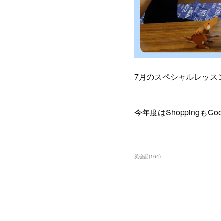
7月のスペシャルレッス
今年度はShoppingも
英会話
(
164
)