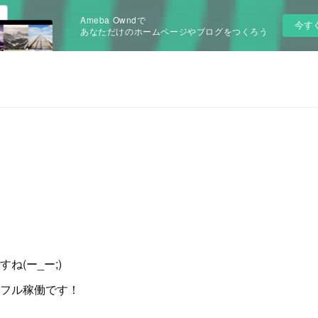
Ameba Owndで
今す
あなただけのホームページやブログをつくろう
r
ね(ー_ー;)
フル稼働です！