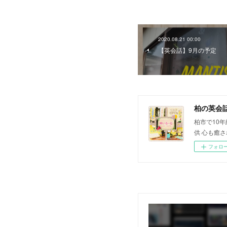
2020.08.21 00:00
【英会話】9月の予定
柏の英会
柏市で10
供 心も癒
フォロ