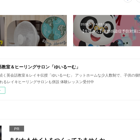
2020.07.14 03:00
【生徒さん】夏の感染症予防対策
話教室＆ヒーリングサロン「ゆいるーむ」
年続く英会話教室＆レイキ伝授「ゆいるーむ」 アットホームな少人数制で、子供の
されるレイキヒーリングサロンも併設 体験レッスン受付中
ー
PR