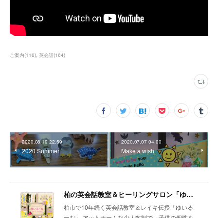
ご案内
(
116
)
英会話
(
164
)
2020.08.19 22:59
2020.07.07 04:00
2020 Summer
Make a wish
柏の英会話教室＆ヒーリングサロン「ゆいるーむ」
柏市で10年続く英会話教室＆レイキ伝授「ゆいる
ーむ」 アットホームな少人数制で、子供の個性を