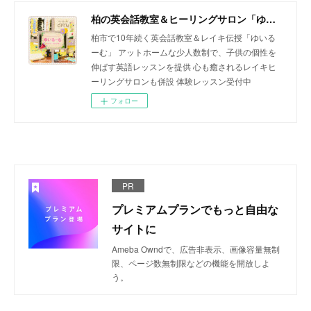
柏の英会話教室＆ヒーリングサロン「ゆいるーむ」
柏市で10年続く英会話教室＆レイキ伝授「ゆいる
ーむ」 アットホームな少人数制で、子供の個性を
伸ばす英語レッスンを提供 心も癒されるレイキヒ
ーリングサロンも併設 体験レッスン受付中
フォロー
PR
プレミアムプランでもっと自由な
サイトに
Ameba Owndで、広告非表示、画像容量無制
限、ページ数無制限などの機能を開放しよ
う。