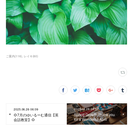
ご案内
(
116
)
レイキ
(
60
)
2025.04.28 04:07
2025.06.26 06:09
Spring Growth:Thank you
🌻7月のゆいるーむ通信【英
for a Wonderful April
会話教室】🌻