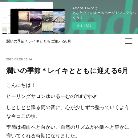
Ameba Owndで
あなただけのホームページやブログをつ
くろう
今すぐ試す
潤いの季節＊レイキとともに迎える6月
2025.05.29 03:14
潤いの季節＊レイキとともに迎える6月
こんにちは！
ヒーリングサロンゆいるーむのYuiです🌿
しとしとと降る雨の音に、心が少しずつ整っていくよう
な今日この頃。
季節は梅雨へと向かい、自然のリズムが内側へと静かに
導いてくれる時期になりました。