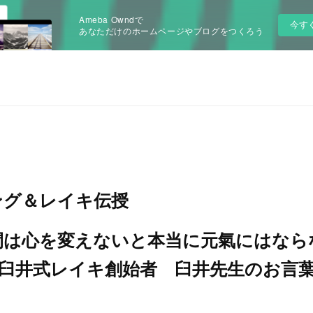
Ameba Owndで
今す
あなただけのホームページやブログをつくろう
ング＆レイキ伝授
間は心を変えないと本当に元氣にはなら
臼井式レイキ創始者 臼井先生のお言