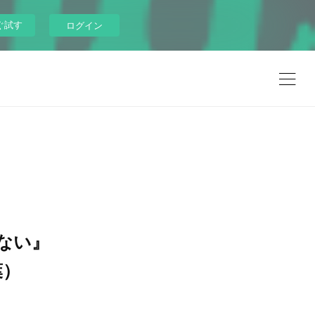
ぐ試す
ログイン
ない』
葉）