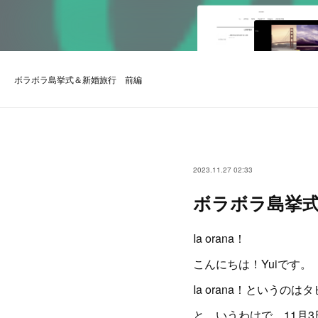
ボラボラ島挙式＆新婚旅行 前編
2023.11.27 02:33
ボラボラ島挙
Ia orana！
こんにちは！Yuiです。
Ia orana！というの
と、いうわけで、11月