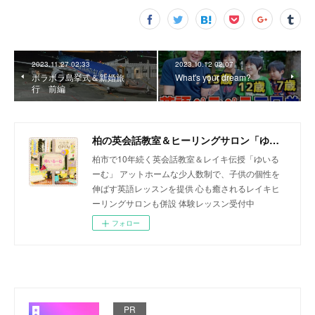
2023.11.27 02:33
2023.10.12 02:07
ボラボラ島挙式＆新婚旅
What's your dream?
行 前編
柏の英会話教室＆ヒーリングサロン「ゆいるーむ」
柏市で10年続く英会話教室＆レイキ伝授「ゆいる
ーむ」 アットホームな少人数制で、子供の個性を
伸ばす英語レッスンを提供 心も癒されるレイキヒ
ーリングサロンも併設 体験レッスン受付中
フォロー
PR