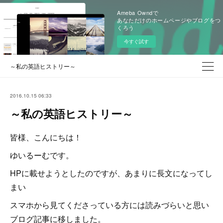
Ameba Owndで
あなただけのホームページやブログをつ
くろう
今すぐ試す
～私の英語ヒストリー～
2016.10.15 06:33
～私の英語ヒストリー～
皆様、こんにちは！
ゆいるーむです。
HPに載せようとしたのですが、あまりに長文になってし
まい
スマホから見てくださっている方には読みづらいと思い
ブログ記事に移しました。