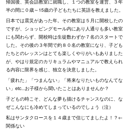
帰国後、英会話教室に就職し、１つの教室を運営、３年
半の間に０歳～15歳の子どもたちに英語を教えました。
日本では震災があった年。その教室は５月に開校したの
ですが、ショッピングモール内にあり人通りも多い教室
にも関わらず、開校時は生徒数わずか７名のスタートで
した。その後の３年間で約８０名の教室になり、子ども
たちとのレッスンはとても楽しくやりがいもありました
が、やはり規定のカリキュラムやマニュアルで教えられ
る内容に限界を感じ、独立を決意しました。
「疲れた」「つまんない」「将来なりたいものなんてな
い」etc...お子様から聞いたことはありませんか？
子どもの時こそ、どんな夢も描けるチャンスなのに、な
ぜこんなにも冷めてしまっているのでしょう（泣）
私はサンタクロースを１４歳まで信じてましたよ！？←
関係ない