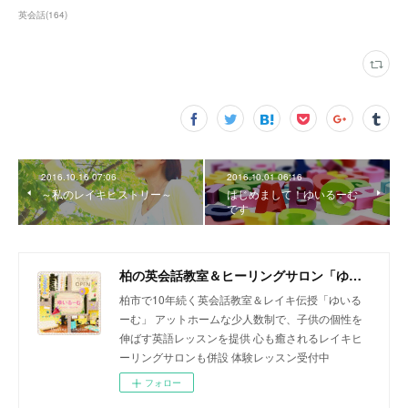
英会話
(
164
)
2016.10.16 07:06
2016.10.01 06:16
～私のレイキヒストリー～
はじめまして！ゆいるーむ
です
柏の英会話教室＆ヒーリングサロン「ゆいるーむ」
柏市で10年続く英会話教室＆レイキ伝授「ゆいる
ーむ」 アットホームな少人数制で、子供の個性を
伸ばす英語レッスンを提供 心も癒されるレイキヒ
ーリングサロンも併設 体験レッスン受付中
フォロー