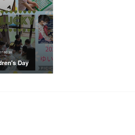
07 00:30
dren's Day