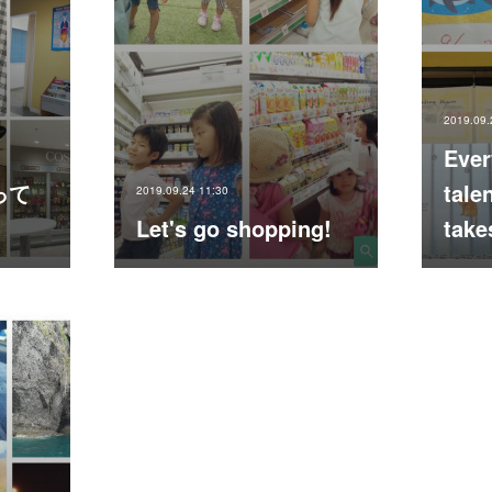
2019.09.
Ever
って
talen
2019.09.24 11:30
Let's go shopping!
take