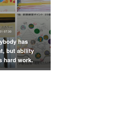
21 07:30
ybody has
t, but ability
s hard work.