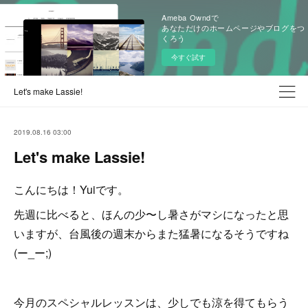
Ameba Owndで
あなただけのホームページやブログをつ
くろう
今すぐ試す
Let's make Lassie!
2019.08.16 03:00
Let's make Lassie!
こんにちは！Yuiです。
先週に比べると、ほんの少〜し暑さがマシになったと思
いますが、台風後の週末からまた猛暑になるそうですね
(ー_ー;)
今月のスペシャルレッスンは、少しでも涼を得てもらう