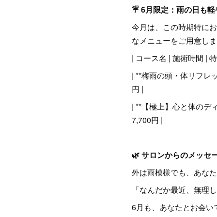
☔ 6月限定：雨の日も
今月は、この時期特にお
なメニューをご用意しま
| コース名 | 施術時間 | 特徴
| **梅雨の頭・体リフレッ
円 |
| **【極上】心と体のデ
7,700円 |
🌿 サロンからのメッセ
外は雨模様でも、あなた
「なんだか最近、無理し
6月も、あなたとお会い