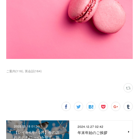
ご案内
(
116
)
英会話
(
164
)
2025.03.18 01:30
2024.12.27 02:42
【レイキ4月・5月】春の訪
年末年始のご挨拶
れとともに ～心を整え、新