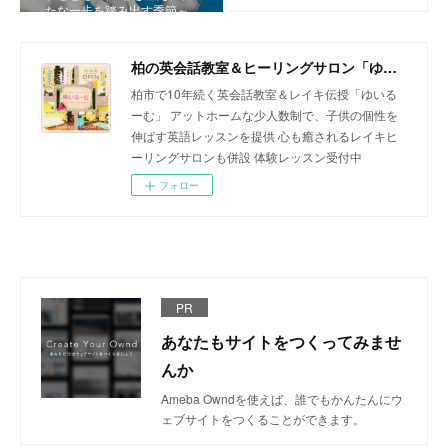
たな一歩を踏み出す季節～
柏の英会話教室＆ヒーリングサロン「ゆいるーむ」
柏市で10年続く英会話教室＆レイキ伝授「ゆいる
ーむ」 アットホームな少人数制で、子供の個性を
伸ばす英語レッスンを提供 心も癒されるレイキヒ
ーリングサロンも併設 体験レッスン受付中
フォロー
PR
あなたもサイトをつくってみませ
んか
Ameba Owndを使えば、誰でもかんたんにウ
ェブサイトをつくることができます。