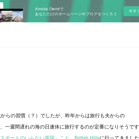
Ameba Owndで
今す
あなただけのホームページやブログをつくろう
歳からの習慣（？）でしたが、昨年からは旅行も夫からの
、一週間遅れの海の日連休に旅行するのが定番になりそうです
スポートのいらない英国」こと、British Hills
に行ってきました