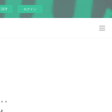
ぐ試す
ログイン
＾＾
♪