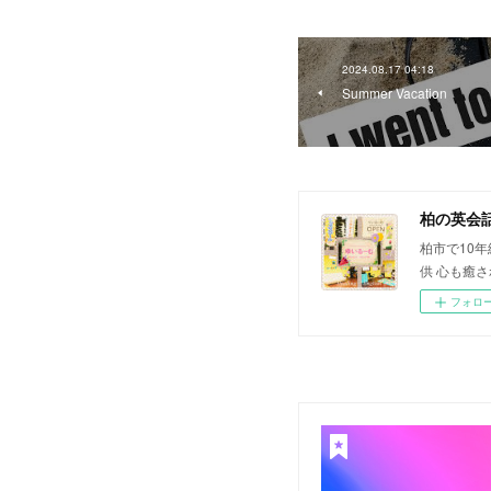
2024.08.17 04:18
Summer Vacation
柏の英会
柏市で10
供 心も癒
フォロ