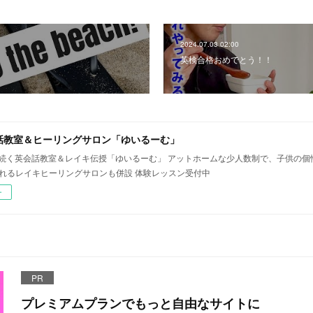
2024.07.03 02:00
英検合格おめでとう！！
話教室＆ヒーリングサロン「ゆいるーむ」
年続く英会話教室＆レイキ伝授「ゆいるーむ」 アットホームな少人数制で、子供の
されるレイキヒーリングサロンも併設 体験レッスン受付中
ー
PR
プレミアムプランでもっと自由なサイトに