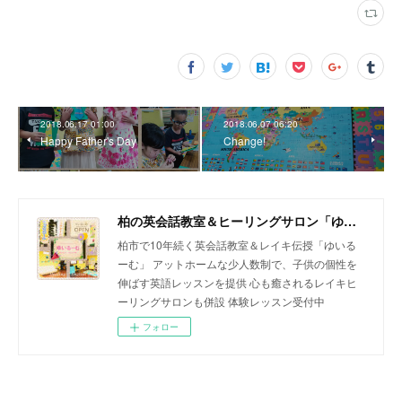
2018.06.17 01:00
2018.06.07 06:20
Happy Father's Day
Change!
柏の英会話教室＆ヒーリングサロン「ゆいるーむ」
柏市で10年続く英会話教室＆レイキ伝授「ゆいる
ーむ」 アットホームな少人数制で、子供の個性を
伸ばす英語レッスンを提供 心も癒されるレイキヒ
ーリングサロンも併設 体験レッスン受付中
フォロー