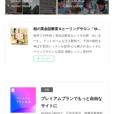
2018.05.07 00:00
2018.04.09 08:30
Golden Week
Easter Lesson
柏の英会話教室＆ヒーリングサロン「ゆいるーむ」
柏市で10年続く英会話教室＆レイキ伝授「ゆいる
ーむ」 アットホームな少人数制で、子供の個性を
伸ばす英語レッスンを提供 心も癒されるレイキヒ
ーリングサロンも併設 体験レッスン受付中
フォロー
PR
プレミアムプランでもっと自由な
サイトに
Ameba Owndで、広告非表示、画像容量無制