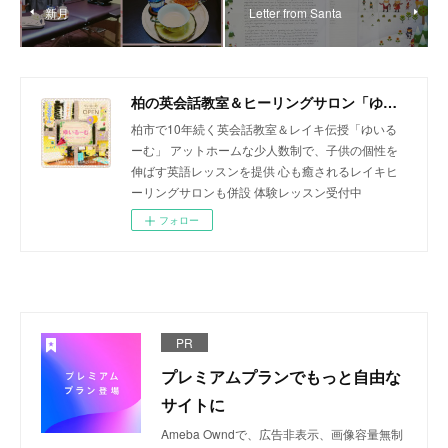
新月
Letter from Santa
柏の英会話教室＆ヒーリングサロン「ゆいるーむ」
柏市で10年続く英会話教室＆レイキ伝授「ゆいる
ーむ」 アットホームな少人数制で、子供の個性を
伸ばす英語レッスンを提供 心も癒されるレイキヒ
ーリングサロンも併設 体験レッスン受付中
フォロー
PR
プレミアムプランでもっと自由な
サイトに
Ameba Owndで、広告非表示、画像容量無制