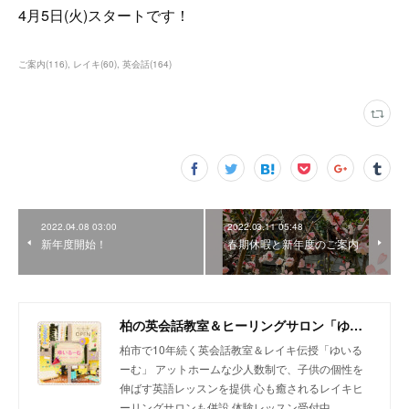
4月5日(火)スタートです！
ご案内
(
116
)
レイキ
(
60
)
英会話
(
164
)
2022.04.08 03:00
2022.03.11 05:48
新年度開始！
春期休暇と新年度のご案内
柏の英会話教室＆ヒーリングサロン「ゆいるーむ」
柏市で10年続く英会話教室＆レイキ伝授「ゆいる
ーむ」 アットホームな少人数制で、子供の個性を
伸ばす英語レッスンを提供 心も癒されるレイキヒ
ーリングサロンも併設 体験レッスン受付中