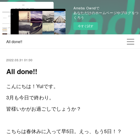
Ameba Owndで
あなただけのホームページやブログをつ
くろう
今すぐ試す
All done!!
2022.03.31 01:00
All done!!
こんにちは！Yuiです。
3月も今日で終わり。
皆様いかがお過ごしでしょうか？
こちらは春休みに入って早5日。えっ、もう5日！？