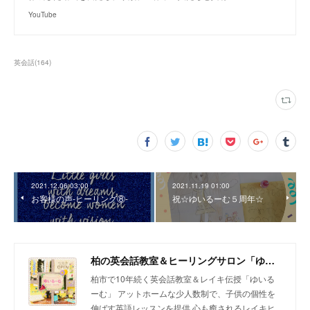
YouTube
英会話
(
164
)
2021.12.06 03:00
2021.11.19 01:00
お客様の声-ヒーリング⑧-
祝☆ゆいるーむ５周年☆
柏の英会話教室＆ヒーリングサロン「ゆいるーむ」
柏市で10年続く英会話教室＆レイキ伝授「ゆいる
ーむ」 アットホームな少人数制で、子供の個性を
伸ばす英語レッスンを提供 心も癒されるレイキヒ