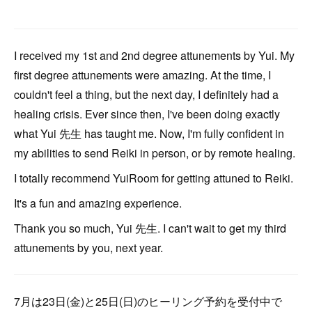
I received my 1st and 2nd degree attunements by Yui. My
first degree attunements were amazing. At the time, I
couldn't feel a thing, but the next day, I definitely had a
healing crisis. Ever since then, I've been doing exactly
what Yui 先生 has taught me. Now, I'm fully confident in
my abilities to send Reiki in person, or by remote healing.
I totally recommend YuiRoom for getting attuned to Reiki.
It's a fun and amazing experience.
Thank you so much, Yui 先生. I can't wait to get my third
attunements by you, next year.
7月は23日(金)と25日(日)のヒーリング予約を受付中で