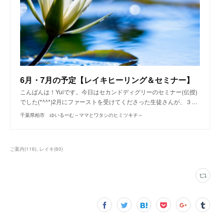
6月・7月の予定【レイキヒーリング＆セミナー】
こんばんは！Yuiです。今日はセカンドディグリーのセミナー(伝授)
でした(*^^*)2月にファーストを受けてくださった生徒さんが、３…
千葉県柏市 ゆいるーむ～ママとワタシのヒミツキチ～
ご案内
(
116
)
レイキ
(
60
)