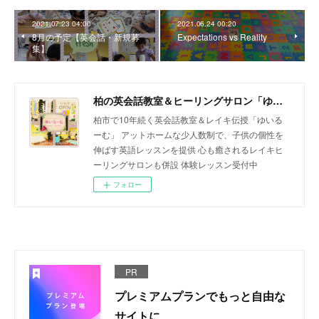
2021.07.23 04:00
2021.06.24 00:20
8月の予定【英会話・新規募
Expectations vs Reality
集】
柏の英会話教室＆ヒーリングサロン「ゆいるーむ」
柏市で10年続く英会話教室＆レイキ伝授「ゆいる
ーむ」 アットホームな少人数制で、子供の個性を
伸ばす英語レッスンを提供 心も癒されるレイキヒ
ーリングサロンも併設 体験レッスン受付中
フォロー
PR
プレミアムプランでもっと自由な
サイトに