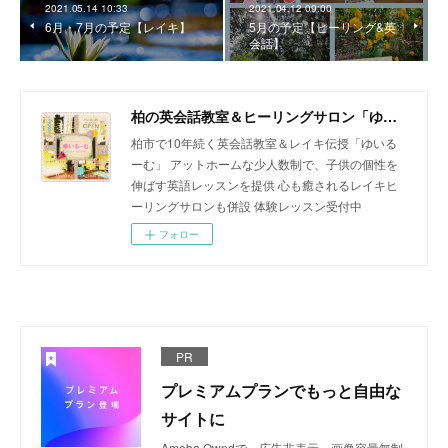
2021.05.14 10:33
2021.04.12 09:00
6月・7月の予定【レイキ】
5月の予定【ヒーリング&英
会話】
柏の英会話教室＆ヒーリングサロン「ゆいるーむ」
柏市で10年続く英会話教室＆レイキ伝授「ゆいる
ーむ」 アットホームな少人数制で、子供の個性を
伸ばす英語レッスンを提供 心も癒されるレイキヒ
ーリングサロンも併設 体験レッスン受付中
フォロー
PR
プレミアムプランでもっと自由な
サイトに
Ameba Owndで、広告非表示、画像容量無制