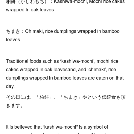
柏餅（かしわもち）：Kashiwa-mochi, Mochi rice cakes
wrapped in oak leaves
ちまき：Chimaki, rice dumplings wrapped in bamboo
leaves
Traditional foods such as ‘kashiwa-mochi’, mochi rice
cakes wrapped in oak leavesand, and ‘chimaki’, rice
dumplings wrapped in bamboo leaves are eaten on that
day.
その日には、「柏餅」、「ちまき」やという伝統食も頂
きます。
It is believed that “kashiwa-mochi” is a symbol of