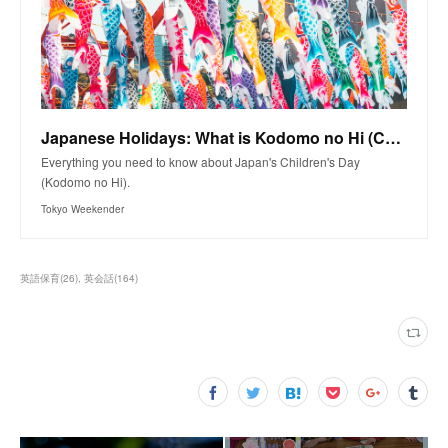
Japanese Holidays: What is Kodomo no Hi (Children’s Day)? | Tokyo Weekender
Everything you need to know about Japan's Children's Day
(Kodomo no Hi).
Tokyo Weekender
英語保育
(
26
)
英会話
(
164
)