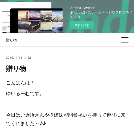
Ameba Owndで
あなただけのホームページやブログをつ
くろう
今すぐ試す
贈り物
2016.11.13 11:52
贈り物
こんばんは！
ゆいるーむです。
今日はご近所さんや従姉妹が開業祝いを持って遊びに来
てくれました～♪♪