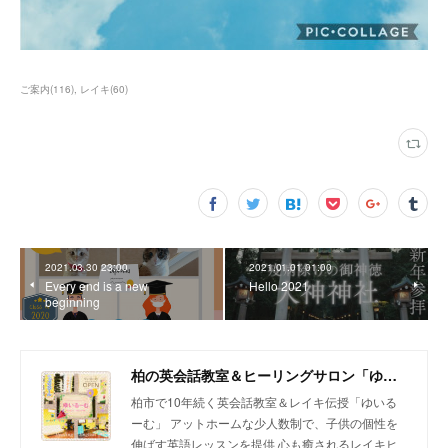
ご案内
(
116
)
レイキ
(
60
)
2021.03.30 23:00
2021.01.01 01:00
Every end is a new
Hello 2021
beginning
柏の英会話教室＆ヒーリングサロン「ゆいるーむ」
柏市で10年続く英会話教室＆レイキ伝授「ゆいる
ーむ」 アットホームな少人数制で、子供の個性を
伸ばす英語レッスンを提供 心も癒されるレイキヒ